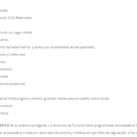
nales;
cación GAD Pedernales.
la en un lugar visible.
miento.
ento fachada/interior y baños con accesibilidad de discapacidad).
as y 2 externas).
cas.
itación).
ridad.
ctivos productos;
alud Pública (gorra, mandil, guantes, mallas para el cabello, entre otros).
ecimiento
ística.
ISTICO
de la ordenanza Vigente, La Dirección de Turismo tiene programadas actividades el Co
, se procederá a realizar recorridos de control y notificación por falta de regulación; a fin 