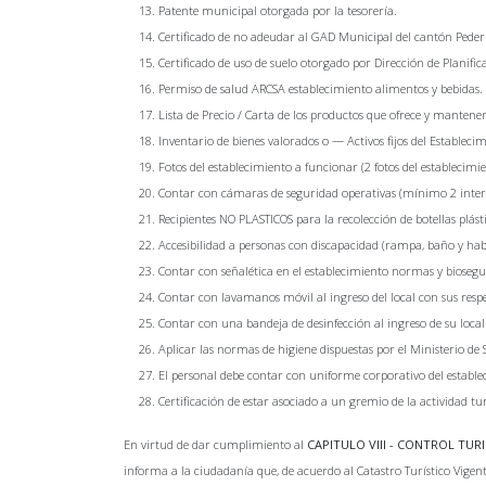
Patente municipal otorgada por la tesorería.
Certificado de no adeudar al GAD Municipal del cantón Peder
Certificado de uso de suelo otorgado por Dirección de Planifi
Permiso de salud ARCSA establecimiento alimentos y bebidas.
Lista de Precio / Carta de los productos que ofrece y mantener
Inventario de bienes valorados o — Activos fijos del Estableci
Fotos del establecimiento a funcionar (2 fotos del establecimi
Contar con cámaras de seguridad operativas (mínimo 2 intern
Recipientes NO PLASTICOS para la recolección de botellas plásti
Accesibilidad a personas con discapacidad (rampa, baño y hab
Contar con señalética en el establecimiento normas y biosegu
Contar con lavamanos móvil al ingreso del local con sus respe
Contar con una bandeja de desinfección al ingreso de su local
Aplicar las normas de higiene dispuestas por el Ministerio de S
El personal debe contar con uniforme corporativo del establ
Certificación de estar asociado a un gremio de la actividad tur
En virtud de dar cumplimiento al
CAPITULO VIII - CONTROL TUR
informa a la ciudadanía que, de acuerdo al Catastro Turístico Vigente