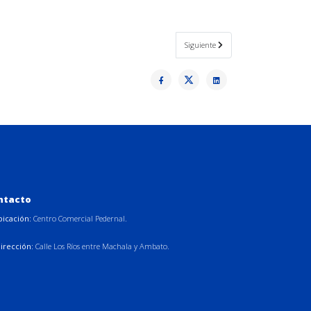
Cojimíes
Artículo siguiente: Partición y Adju
Siguiente
ntacto
bicación:
Centro Comercial Pedernal.
irección:
Calle Los Ríos entre Machala y Ambato.