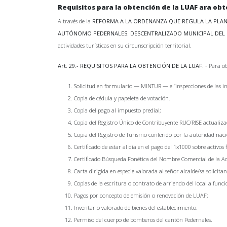
Requisitos para la obtención de la LUAF ara obt
A través de la
REFORMA A LA ORDENANZA QUE REGULA LA PLANI
AUTÓNOMO PEDERNALES. DESCENTRALIZADO MUNICIPAL DEL
actividades turísticas en su circunscripción territorial.
Art. 29.- REQUISITOS PARA LA OBTENCIÓN DE LA LUAF.
- Para ob
Solicitud en formulario — MINTUR — e “inspecciones de las in
Copia de cédula y papeleta de votación.
Copia del pago al impuesto predial;
Copia del Registro Único de Contribuyente RUC/RISE actualiza
Copia del Registro de Turismo conferido por la autoridad nac
Certificado de estar al día en el pago del 1x1000 sobre activos
Certificado Búsqueda Fonética del Nombre Comercial de la Act
Carta dirigida en especie valorada al señor alcalde/sa solicita
Copias de la escritura o contrato de arriendo del local a func
Pagos por concepto de emisión o renovación de LUAF;
Inventario valorado de bienes del establecimiento.
Permiso del cuerpo de bomberos del cantón Pedernales.