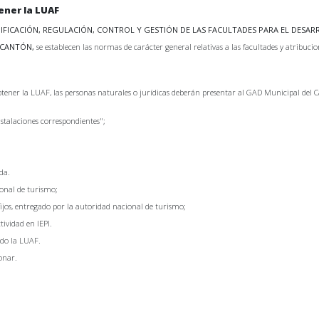
ener la LUAF
FICACIÓN, REGULACIÓN, CONTROL Y GESTIÓN DE LAS FACULTADES PARA EL DESARR
 CANTÓN,
se establecen las normas de carácter general relativas a las facultades y atribucion
tener la LUAF, las personas naturales o jurídicas deberán presentar al GAD Municipal del 
stalaciones correspondientes";
da.
ional de turismo;
 fijos, entregado por la autoridad nacional de turismo;
ividad en IEPI.
ndo la LUAF.
ionar.