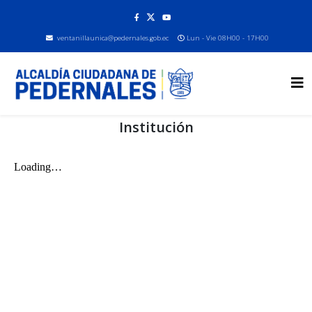
ventanillaunica@pedernales.gob.ec
Lun - Vie 08H00 - 17H00
Institución