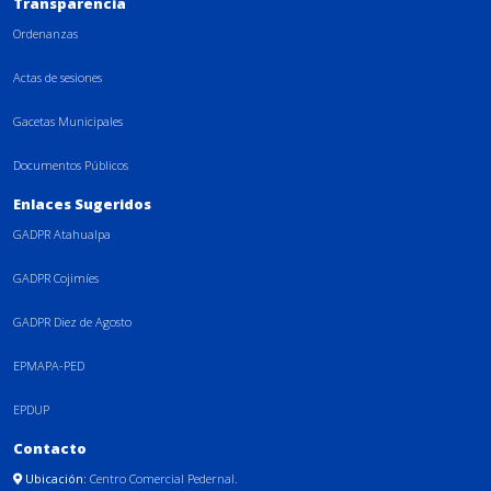
Transparencia
Ordenanzas
Actas de sesiones
Gacetas Municipales
Documentos Públicos
Enlaces Sugeridos
GADPR Atahualpa
GADPR Cojimíes
GADPR Diez de Agosto
EPMAPA-PED
EPDUP
Contacto
Ubicación:
Centro Comercial Pedernal.