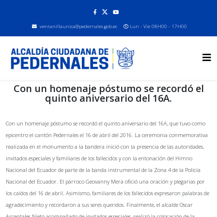
ventanillaunica@pedernales.gob.ec
Lun - Vie 08H00 - 17H00
Con un homenaje póstumo se recordó el
quinto aniversario del 16A.
Con un homenaje póstumo se recordó el quinto aniversario del 16A, que tuvo como
epicentro el cantón Pedernales el 16 de abril del 2016. La ceremonia conmemorativa
realizada en el monumento a la bandera inició con la presencia de las autoridades,
invitados especiales y familiares de los fallecidos y con la entonación del Himno
Nacional del Ecuador de parte de la banda instrumental de la Zona 4 de la Policía
Nacional del Ecuador. El párroco Geovanny Mera ofició una oración y plegarias por
los caídos del 16 de abril. Asimismo, familiares de los fallecidos expresaron palabras de
agradecimiento y recordaron a sus seres queridos. Finalmente, el alcalde Oscar
Arcentales Nieto acompañado de invitados especiales, realizó la colocación de la