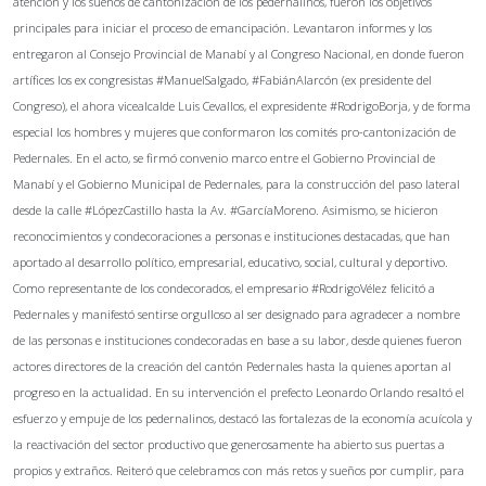
atención y los sueños de cantonizacion de los pedernalinos, fueron los objetivos
principales para iniciar el proceso de emancipación. Levantaron informes y los
entregaron al Consejo Provincial de Manabí y al Congreso Nacional, en donde fueron
artífices los ex congresistas #ManuelSalgado, #FabiánAlarcón (ex presidente del
Congreso), el ahora vicealcalde Luis Cevallos, el expresidente #RodrigoBorja, y de forma
especial los hombres y mujeres que conformaron los comités pro-cantonización de
Pedernales. En el acto, se firmó convenio marco entre el Gobierno Provincial de
Manabí y el Gobierno Municipal de Pedernales, para la construcción del paso lateral
desde la calle #LópezCastillo hasta la Av. #GarcíaMoreno. Asimismo, se hicieron
reconocimientos y condecoraciones a personas e instituciones destacadas, que han
aportado al desarrollo político, empresarial, educativo, social, cultural y deportivo.
Como representante de los condecorados, el empresario #RodrigoVélez felicitó a
Pedernales y manifestó sentirse orgulloso al ser designado para agradecer a nombre
de las personas e instituciones condecoradas en base a su labor, desde quienes fueron
actores directores de la creación del cantón Pedernales hasta la quienes aportan al
progreso en la actualidad. En su intervención el prefecto Leonardo Orlando resaltó el
esfuerzo y empuje de los pedernalinos, destacó las fortalezas de la economía acuícola y
la reactivación del sector productivo que generosamente ha abierto sus puertas a
propios y extraños. Reiteró que celebramos con más retos y sueños por cumplir, para