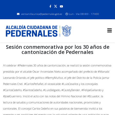
ventanillaunica@pedernales.gob.ec
Lun - Vie 08H00 - 17H00
Sesión conmemorativa por los 30 años de
cantonización de Pedernales
Al celebrar #Pedernales 30 años de cantonización, se realizó la sesión conmemorativa
presidida por el alcalde Oscar Arcentales Nieto acompañado del prefecto de #Manabí
Leonardo Orlando, el jefe político #RemyMuñoz, el jefe del Distrito de la Policía Jama-
Pedernales Cnel. #CarlosPeñafiel, el vicealcalde #LuisCevallos y los concejales
#CarlosCedeño, #SantosCedeño, #LuisDelgado, #CazelyDender, #FelipeGallardo y
#JoséGuerrero. Inició el acto con las notas del Himno Nacional del #Ecuador, la
lectura de saludos y comunicaciones de autoridades nacionales, provinciales y
cantonales. El concejal Carlos Cedeño en sus palabras de bienvenida invitó a los
presente a ser partícipes del evento con la voluntad valiente de una población que se