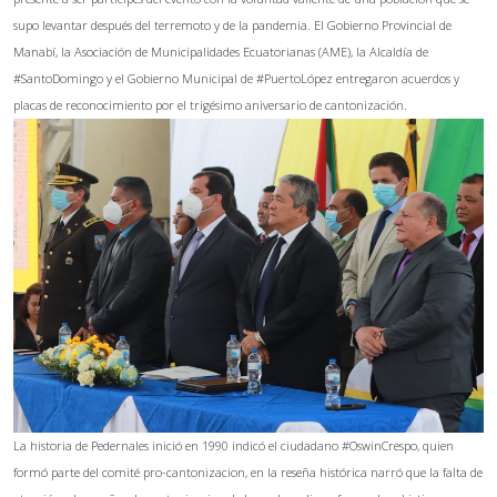
supo levantar después del terremoto y de la pandemia. El Gobierno Provincial de
Manabí, la Asociación de Municipalidades Ecuatorianas (AME), la Alcaldía de
#SantoDomingo y el Gobierno Municipal de #PuertoLópez entregaron acuerdos y
placas de reconocimiento por el trigésimo aniversario de cantonización.
La historia de Pedernales inició en 1990 indicó el ciudadano #OswinCrespo, quien
formó parte del comité pro-cantonizacion, en la reseña histórica narró que la falta de