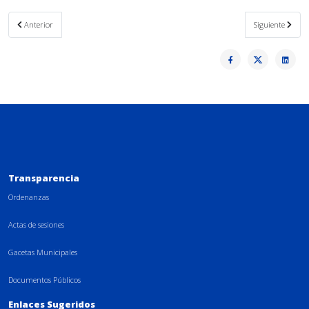
Artículo anterior: POSESIÓN DEL NUEVO CONCEJO 2023-2027 DEL GOBIERNO AUTÓ
Artículo siguien
Anterior
Siguiente
Transparencia
Ordenanzas
Actas de sesiones
Gacetas Municipales
Documentos Públicos
Enlaces Sugeridos