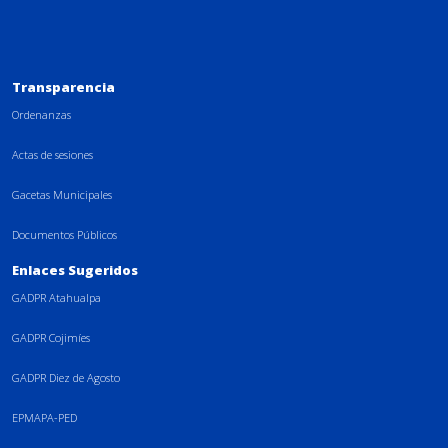
Transparencia
Ordenanzas
Actas de sesiones
Gacetas Municipales
Documentos Públicos
Enlaces Sugeridos
GADPR Atahualpa
GADPR Cojimíes
GADPR Diez de Agosto
EPMAPA-PED