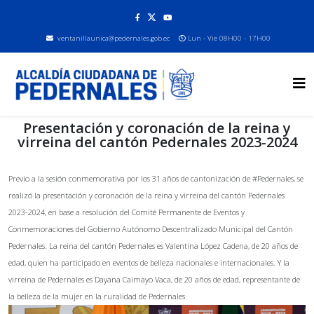
ventanillaunica@pedernales.gob.ec
Lun - Vie 08H00 - 17H00
Presentación y coronación de la reina y
virreina del cantón Pedernales 2023-2024
Previo a la sesión conmemorativa por los 31 años de cantonización de #Pedernales, se
realizó la presentación y coronación de la reina y virreina del cantón Pedernales
2023-2024, en base a resolución del Comité Permanente de Eventos y
Conmemoraciones del Gobierno Autónomo Descentralizado Municipal del Cantón
Pedernales. La reina del cantón Pedernales es Valentina López Cadena, de 20 años de
edad, quien ha participado en eventos de belleza nacionales e internacionales. Y la
virreina de Pedernales es Dayana Caimayo Vaca, de 20 años de edad, representante de
la belleza de la mujer en la ruralidad de Pedernales.