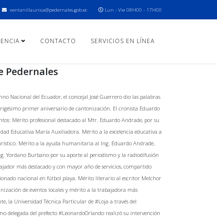
ventanillaunica@pedernales.gob.ec
Lun - Vie 08H00 - 17H00
ENCIA
CONTACTO
SERVICIOS EN LÍNEA
e Pedernales
mno Nacional del Ecuador, el concejal José Guerrero dio las palabras
 trigésimo primer aniversario de cantonización. El cronista Eduardo
entos: Mérito profesional destacado al Mtr. Eduardo Andrade, por su
dad Educativa María Auxiliadora. Mérito a la excelencia educativa a
 turístico. Mérito a la ayuda humanitaria al Ing. Eduardo Andrade,
ng. Yordano Burbano por su aporte al periodismo y la radiodifusión
abajador más destacado y con mayor año de servicios, compartido
ionado nacional en fútbol playa. Mérito literario al escritor Melchor
ganización de eventos locales y mérito a la trabajadora más
, la Universidad Técnica Particular de #Loja a través del
omo delegada del prefecto #LeonardoOrlando realizó su intervención