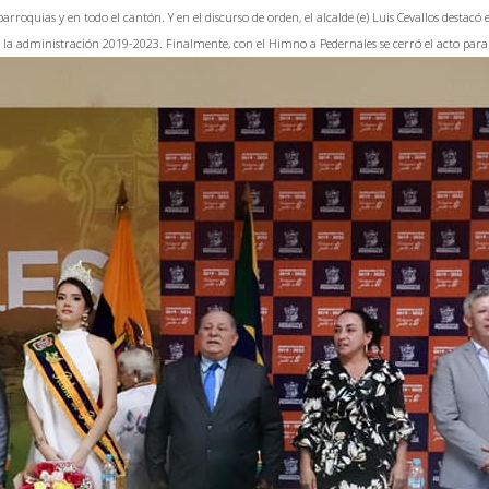
arroquias y en todo el cantón. Y en el discurso de orden, el alcalde (e) Luis Cevallos destacó
e la administración 2019-2023. Finalmente, con el Himno a Pedernales se cerró el acto para