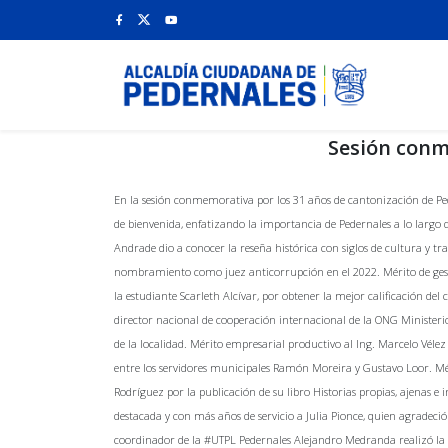
Sesión conm
En la sesión conmemorativa por los 31 años de cantonización de Peder
de bienvenida, enfatizando la importancia de Pedernales a lo largo
Andrade dio a conocer la reseña histórica con siglos de cultura y t
nombramiento como juez anticorrupción en el 2022. Mérito de gestió
la estudiante Scarleth Alcívar, por obtener la mejor calificación de
director nacional de cooperación internacional de la ONG Ministeri
de la localidad. Mérito empresarial productivo al Ing. Marcelo Vél
entre los servidores municipales Ramón Moreira y Gustavo Loor. Mérit
Rodríguez por la publicación de su libro Historias propias, ajenas e
destacada y con más años de servicio a Julia Pionce, quien agradec
coordinador de la #UTPL Pedernales Alejandro Medranda realizó la d