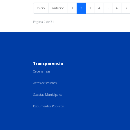
Inicio
Anterior
1
2
3
4
5
6
7
Página 2 de 31
Transparencia
Ordenanzas
Actas de sesiones
Gacetas Municipales
Documentos Públicos