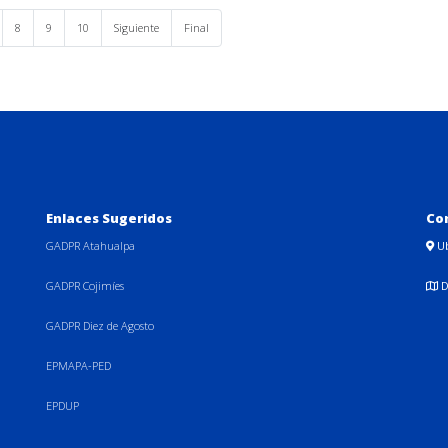
8
9
10
Siguiente
Final
Enlaces Sugeridos
Co
GADPR Atahualpa
U
GADPR Cojimíes
D
GADPR Diez de Agosto
EPMAPA-PED
EPDUP