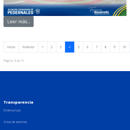
Leer más...
Inicio
Anterior
1
2
3
4
5
6
7
8
9
10
Página 4 de 31
Transparencia
Ordenanzas
Actas de sesiones