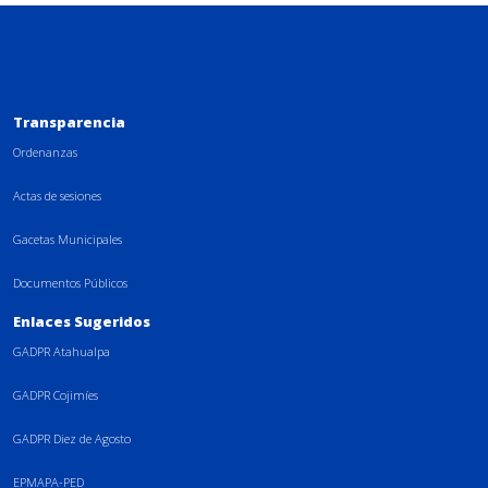
Transparencia
Ordenanzas
Actas de sesiones
Gacetas Municipales
Documentos Públicos
Enlaces Sugeridos
GADPR Atahualpa
GADPR Cojimíes
GADPR Diez de Agosto
EPMAPA-PED