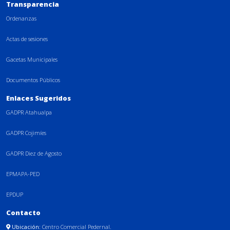
Transparencia
Ordenanzas
Actas de sesiones
Gacetas Municipales
Documentos Públicos
Enlaces Sugeridos
GADPR Atahualpa
GADPR Cojimíes
GADPR Diez de Agosto
EPMAPA-PED
EPDUP
Contacto
Ubicación:
Centro Comercial Pedernal.